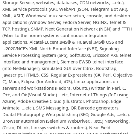
Storage Service, websites, databases, CDN networks, ...etc.),
XML Service protocols (API, WebAPI, JSON, Telegram Bot API),
XML, XSLT, Windows/Linux server setup, console, and desktop
applications (Window Server, Fedora Server, NGINX, Telnet &
TCP, hosting), SNMP, Next Generation Network (NGN) and FTTH
(Fiber to the home) systems continuous integration
applications, Alcatel-Lucent IMS® & Huawei IMS® OSS and
U2020/NCE's XML North Bound Interface (NBI), Signaling
Service Processing System (SPS), SoftX3000, Ericsson AXE telnet
interface and management, Siemens EWSD telnet interface
(into NetManager), simulated GUI over Citrix, Bootstrap,
Javascript, HTML5, CSS, Regular Expressions (C#, Perl, Objective-
C), Maui, Eclipse (for Android, iOS), Linux applications on
servers and workstations (Fedora, Ubuntu) written in Perl, C,
C++, and C# (Visual Studio) ...etc, Internet-of-Things (IoT using
Azure), Adobe Creative Cloud (Illustrator, Photoshop, Edge
Animate, ...etc.), SMS Messaging, QR Barcode generators,
Digital Photography, Web publishing (SEO, Google Ads, ...etc.),
Browser automation (Selenium WebDriver, ...etc.) Networking,
(Cisco, DLink, Linksys switches & routers), Near-Field
Communication (NFC), IP Camera, CCNA, CCNP. Mathematical