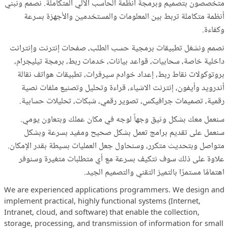
متخصصون بتصميم وبرمجة أنظمة الحاسب الآلي المتكاملة. نصمم ونبني
أنظمة متكاملة تربط بين المعلومات والمستخدمين والأجهزة بسرعة
وكفاءة.
نصمم ونشغل تطبيقات برمجية حسب الطلب، صفحات إنترنت وإنترانت
داخلية خاصة، سحابيات، قواعد بيانات، خدمات ربط، برمجة تيليجرام،
بروتوكولات نقاط ربط، إعداد خوادم سيرفرات، تطبيقات هواتف نقالة
أندرويد وأيفون، إنترنت الاشياء، قراءة وتحليل وتصنيع ملفات نصية
رقمية، تصميمات جرافيكس، تصوير رقمي، شبكات، تحليلات حسابية.
سنعمل معك بشكل وثيق وجهاً لوجه في مكان عملك وبتعاون يومي.
سنعمل على تقديم برامج تعمل بشكل صحيح ومفيد بسرعة وبشكل
متواصل وبتحديث متكرر، وسنحاول جعل العمليات بسيطة بقدر الإمكان.
علاوة على ذلك سوف نتكيف بسرعة مع أي متطلبات متغيرة وسنوفر
اهتمامًا مستمرًا بالتميز التقني والتصميم الجيد.
We are experienced applications programmers. We design and
implement practical, highly functional systems (Internet,
Intranet, cloud, and software) that enable the collection,
storage, processing, and transmission of information for small