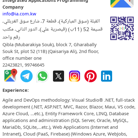
Company
info@ia.com.kw
القبلة (سوق المباركية)، قطعة 7، شارع سوق الغربللي،
قسيمة 52 (11ب) (قيصرية علي)، الدور الثاني، مكتب
رقم واحد
Qibla (Mubarakiya Souk), block 7, Gharabally
Souk St, plot 52 (11B) (Qaisariya Ali), 2nd floor,
office number one
22423821, 99746645
Experience:
Agile and DevOps methodology: Visual Studio® .NET, full-stack
development (.NET, ASP.NET, MVC, Razor, Blazor, Maui, VS code,
Azure Cloud, ...etc.), Entity Framework Core, LINQ, Database
applications and administration (SQL Server, Oracle, MySQL,
MariaDb, SQLite,...etc.), Web Applications (Internet and
Intranet), Cloud (PaaS, Firebase) (Windows Azure, WebJobs,